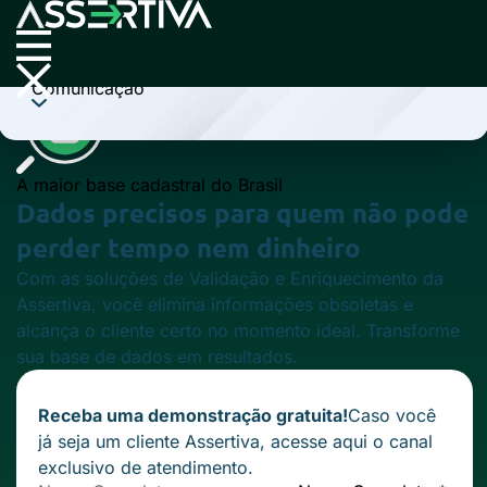
Cobrança
Comunicação
A maior base cadastral do Brasil
Dados precisos para quem não pode
perder tempo nem dinheiro
Com as soluções de Validação e Enriquecimento da
Assertiva, você elimina informações obsoletas e
alcança o cliente certo no momento ideal. Transforme
sua base de dados em resultados.
Receba uma demonstração gratuita!
Caso você
já seja um cliente Assertiva,
acesse aqui
o canal
exclusivo de atendimento.