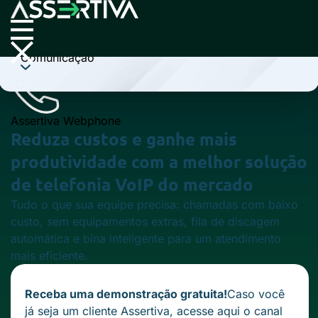
Cobrança
Comunicação
Assertiva Webphone
Reduza custos e ganhe mais
produtividade
com a melhor solução
de telefonia VoIP do mercado
Tudo o que sua equipe precisa: chamadas com baixo
custo, sem equipamentos extras, fila de discagem
automática e bina inteligente para um atendimento
mais eficiente.
Receba uma demonstração gratuita!
Caso você
já seja um cliente Assertiva,
acesse aqui
o canal