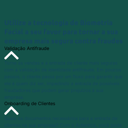
Utilize a tecnologia de
Biometria
Facial
a seu favor para tornar a sua
empresa mais segura
contra fraudes
Validação Antifraude
Torne as vendas e a entrada de cliente mais seguras
com a validação de identidade antifraude. Em poucos
passos, o cliente passa por um fluxo para garantir que
ele é quem diz ser, impedindo a entrada de possíveis
fraudadores que podem gerar prejuízos à sua
empresa.
Onboarding de Clientes
Quais os documentos necessários para a entrada de
clientes na sua empresa? Com o Autentica, você pode