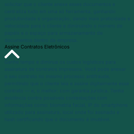
solicitar que o cliente anexe esses documentos e
centraliza tudo em uma só ferramenta, ganhando
produtividade e organização, dando mais praticidade e
velocidade para o cliente e diminuindo o número de
papéis e o espaço para armazenamento de
documentos dentro da empresa.
Assine Contratos Eletrônicos
Ganhe tempo e diminua os custos logísticos para
assinatura de contratos impressos. Você pode anexar
o seu contrato no mesmo processo antifraude,
permitindo que o cliente leia e assine digitalmente esse
contrato — e, o melhor: com garantia jurídica. Tenha
evidência contra possíveis contestações com
informações como: biometria facial, IP do smartphone
utilizado para assinatura, local onde foi assinado e
hash certificando que o documento é imutável.