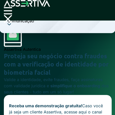
Cobrança
Comunicação
Assertiva Autentica
Proteja seu negócio contra fraudes
com a verificação de identidade por
biometria facial
Valide a identidade, evite fraudes, faça assinaturas
com validade jurídica e
simplifique o onboarding
dos
seus clientes - tudo em um só lugar!
Receba uma demonstração gratuita!
Caso você
já seja um cliente Assertiva,
acesse aqui
o canal