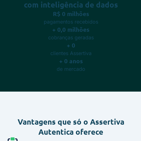
com
inteligência de dados
R$
0
milhões
pagamentos recebidos
+
0,0
milhões
cobranças geradas
+
0
clientes Assertiva
+
0
anos
de mercado
Vantagens
que só o Assertiva
Autentica oferece