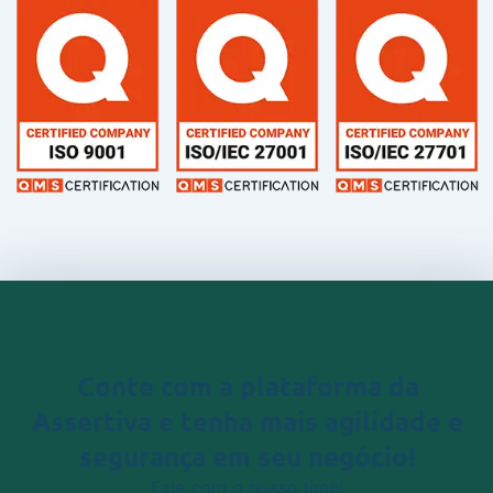
Conte com a plataforma da
Assertiva
e tenha mais agilidade e
segurança em seu negócio!
Fale com o nosso time!