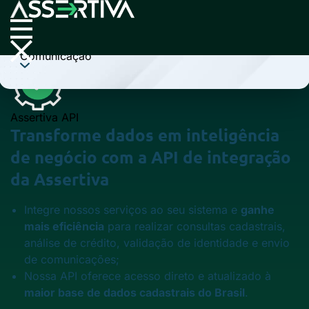
Cobrança
Comunicação
Assertiva API
Transforme
dados em inteligência
de negócio com a
API
de integração
da Assertiva
Integre nossos serviços ao seu sistema e
ganhe
mais eficiência
para realizar consultas cadastrais,
análise de crédito, validação de identidade e envio
de comunicações;
Nossa API oferece acesso direto e atualizado à
maior base de dados cadastrais do Brasil
.