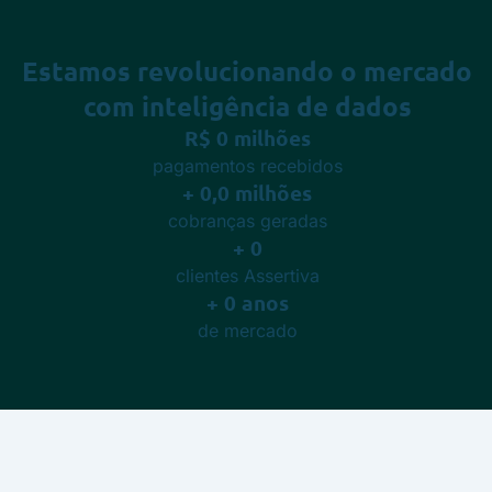
Estamos revolucionando o mercado
com
inteligência de dados
R$
0
milhões
pagamentos recebidos
+
0,0
milhões
cobranças geradas
+
0
clientes Assertiva
+
0
anos
de mercado