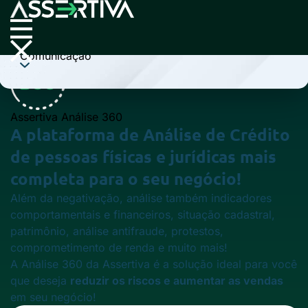
Cobrança
Comunicação
Assertiva Análise 360
A plataforma de
Análise de Crédito
de pessoas físicas e jurídicas mais
completa
para o seu negócio!
Além da negativação, análise também indicadores
comportamentais e financeiros, situação cadastral,
patrimônio, análise antifraude, protestos,
comprometimento de renda e muito mais!
A Análise 360 da Assertiva é a solução ideal para você
que deseja
reduzir os riscos e aumentar as vendas
em seu negócio!