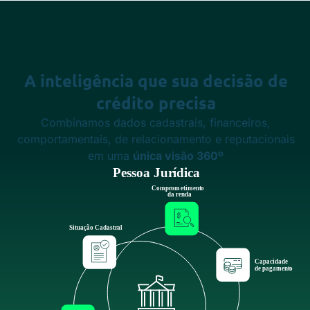
A
inteligência
que sua decisão de
crédito
precisa
Combinamos dados cadastrais, financeiros,
comportamentais, de relacionamento e reputacionais
em uma
única visão 360º