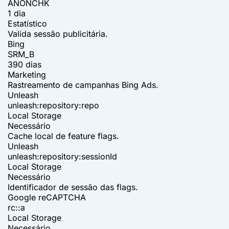
ANONCHK
1 dia
Estatístico
Valida sessão publicitária.
Bing
SRM_B
390 dias
Marketing
Rastreamento de campanhas Bing Ads.
Unleash
unleash:repository:repo
Local Storage
Necessário
Cache local de feature flags.
Unleash
unleash:repository:sessionId
Local Storage
Necessário
Identificador de sessão das flags.
Google reCAPTCHA
rc::a
Local Storage
Necessário