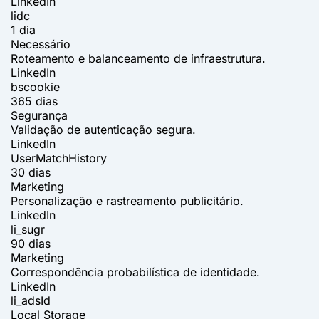
LinkedIn
lidc
1 dia
Necessário
Roteamento e balanceamento de infraestrutura.
LinkedIn
bscookie
365 dias
Segurança
Validação de autenticação segura.
LinkedIn
UserMatchHistory
30 dias
Marketing
Personalização e rastreamento publicitário.
LinkedIn
li_sugr
90 dias
Marketing
Correspondência probabilística de identidade.
LinkedIn
li_adsId
Local Storage