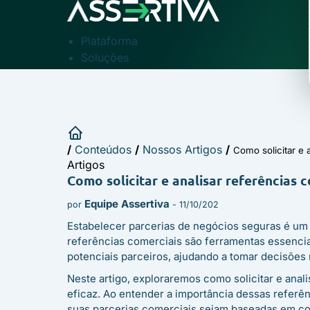
Plataforma
Soluções
Segmentos
Parcerias
Conteúdos
Sobre Nós
/
Conteúdos
/
Nossos Artigos
/
Área do Cliente
Como solicitar e 
Artigos
Como solicitar e analisar referências c
Equipe Assertiva
por
- 11/10/202
Estabelecer parcerias de negócios seguras é um
referências comerciais são ferramentas essenciai
potenciais parceiros, ajudando a tomar decisões
Neste artigo, exploraremos como solicitar e anal
eficaz. Ao entender a importância dessas referên
suas parcerias comerciais sejam baseadas em con