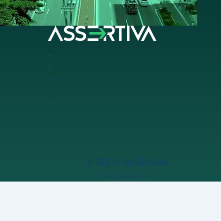
+ R$
0
milhões
recuperados