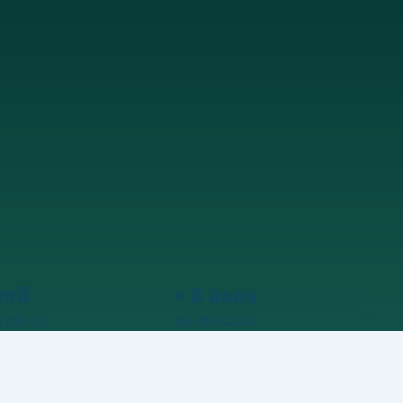
mil
+
0
anos
 ativos
de mercado