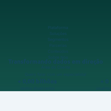
Plataforma
Soluções
Segmentos
Parcerias
Conteúdos
Sobre Nós
Transformando dados em direção
Área do Cliente
Quero falar com um especialista!
+
0,00
bilhões
+
0
dados atualizados
usuários